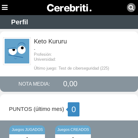
Perfil
Keto Kururu
-
Profesión:
Universidad:
Último juego: Test de ciberseguridad (225)
0,00
NOTA MEDIA:
0
PUNTOS (último mes)
Juegos JUGADOS
Juegos CREADOS