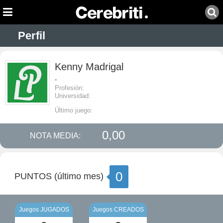
Perfil
Kenny Madrigal
-
Profesión:
Universidad:
Último juego:
0,00
NOTA MEDIA:
0
PUNTOS (último mes)
Juegos JUGADOS
Juegos CREADOS