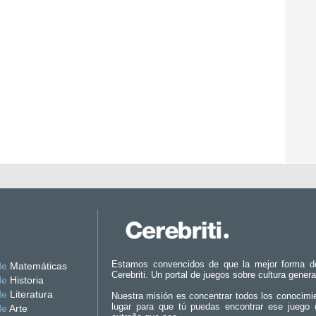
Estamos convencidos de que la mejor forma d
de
Matemáticas
Cerebriti. Un portal de juegos sobre cultura genera
de
Historia
de
Literatura
Nuestra misión es concentrar todos los conocimi
lugar para que tú puedas encontrar ese juego 
de
Arte