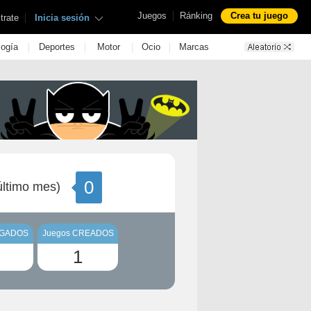
|
Juegos
Ránking
Crea tu juego
|
trate
Inicia sesión
|
|
|
|
logía
Deportes
Motor
Ocio
Marcas
0
ltimo mes)
UGADOS
Juegos CREADOS
1