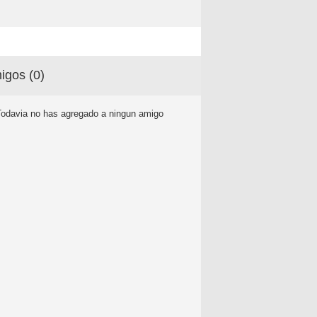
igos (
0
)
Todavia no has agregado a ningun amigo