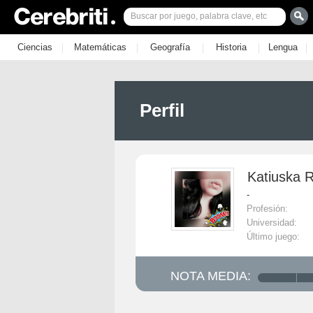
|
|
|
|
|
Ciencias
Matemáticas
Geografía
Historia
Lengua
Perfil
Katiuska R
-
Profesión:
Universidad:
Último juego:
NOTA MEDIA: