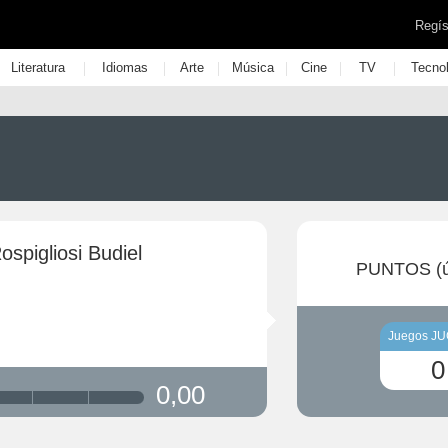
Regís
|
|
|
|
|
|
Literatura
Idiomas
Arte
Música
Cine
TV
Tecno
ospigliosi Budiel
PUNTOS (ú
Juegos J
0
0,00