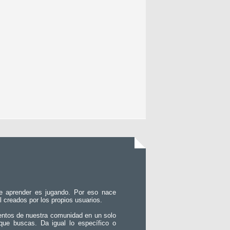
e aprender es jugando. Por eso nace
l creados por los propios usuarios.
entos de nuestra comunidad en un solo
que buscas. Da igual lo específico o