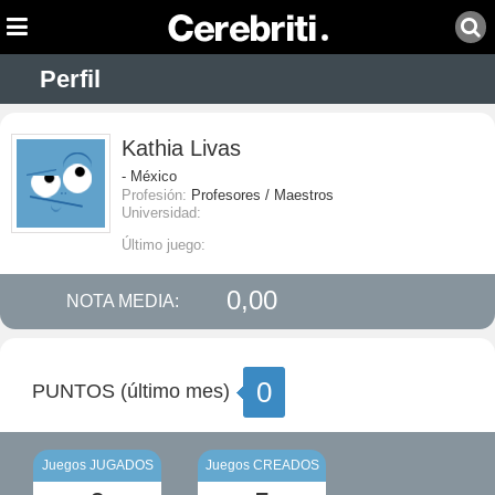
Perfil
Kathia Livas
- México
Profesión:
Profesores / Maestros
Universidad:
Último juego:
0,00
NOTA MEDIA:
0
PUNTOS (último mes)
Juegos JUGADOS
Juegos CREADOS