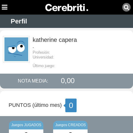
Perfil
katherine capera
-
Profesión:
Universidad:
Último juego:
0,00
NOTA MEDIA:
0
PUNTOS (último mes)
Juegos JUGADOS
Juegos CREADOS