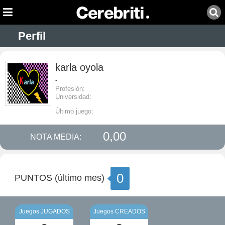
Perfil
karla oyola
-
Profesión:
Universidad:
Último juego:
0,00
NOTA MEDIA:
0
PUNTOS (último mes)
Juegos JUGADOS
Juegos CREADOS