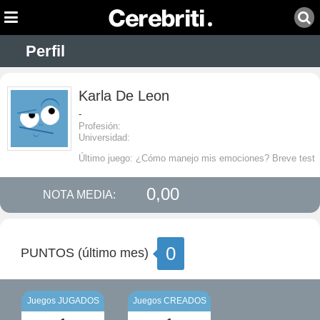
Perfil
Karla De Leon
-
Profesión:
Universidad:
Último juego: ¿Cómo manejo mis emociones? Breve test
0,00
NOTA MEDIA:
0
PUNTOS (último mes)
Juegos JUGADOS
Juegos CREADOS