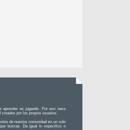
e aprender es jugando. Por eso nace
l creados por los propios usuarios.
entos de nuestra comunidad en un solo
que buscas. Da igual lo específico o