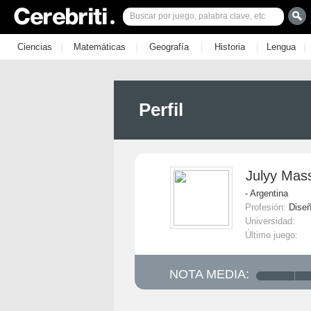
|
|
|
|
|
Ciencias
Matemáticas
Geografía
Historia
Lengua
Perfil
Julyy Mass
- Argentina
Profesión:
Dise
Universidad:
Último juego:
NOTA MEDIA: