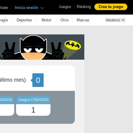
|
Juegos
Ránking
Crea tu juego
|
trate
Inicia sesión
|
|
|
|
logía
Deportes
Motor
Ocio
Marcas
0
ltimo mes)
UGADOS
Juegos CREADOS
1