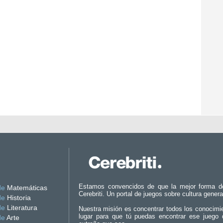
Estamos convencidos de que la mejor forma d
de
Matemáticas
Cerebriti. Un portal de juegos sobre cultura genera
de
Historia
de
Literatura
Nuestra misión es concentrar todos los conocimi
lugar para que tú puedas encontrar ese juego 
de
Arte