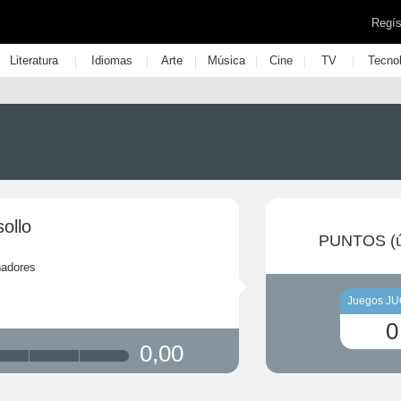
Regís
|
|
|
|
|
|
Literatura
Idiomas
Arte
Música
Cine
TV
Tecno
ollo
PUNTOS (ú
ñadores
Juegos J
0
0,00