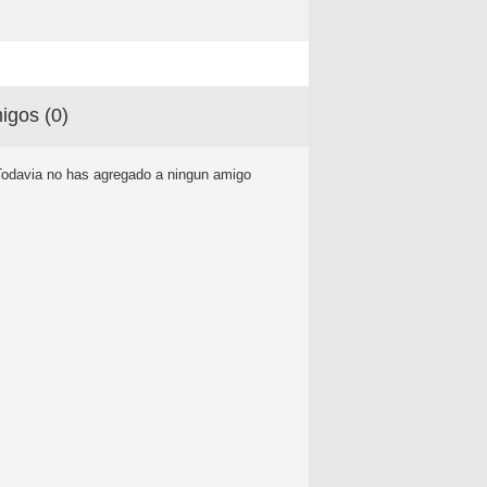
igos (
0
)
Todavia no has agregado a ningun amigo