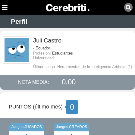
Perfil
Juli Castro
- Ecuador
Profesión:
Estudiantes
Universidad:
Último juego: Herramientas de la Inteligencia Artificial (1)
0,00
NOTA MEDIA:
0
PUNTOS (último mes)
Juegos JUGADOS
Juegos CREADOS