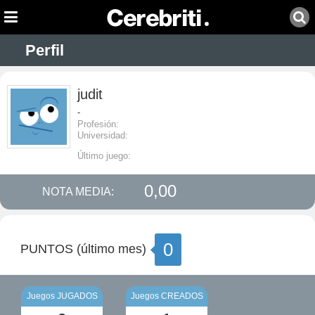
Perfil
judit
-
Profesión:
Universidad:
Último juego:
0,00
NOTA MEDIA:
0
PUNTOS (último mes)
Juegos JUGADOS
Juegos CREADOS