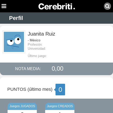
Perfil
Juanita Ruiz
- México
Profesión:
Universidad:
Último juego:
0,00
NOTA MEDIA:
0
PUNTOS (último mes)
Juegos JUGADOS
Juegos CREADOS