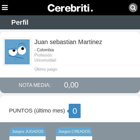
Perfil
Juan sebastian Martinez
- Colombia
Profesión:
Universidad:
Último juego:
0,00
NOTA MEDIA:
0
PUNTOS (último mes)
Juegos JUGADOS
Juegos CREADOS