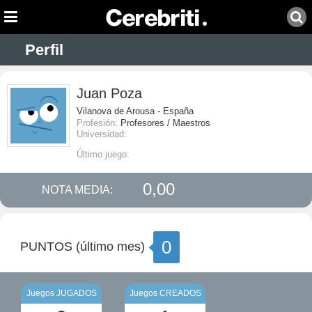
Perfil
Juan Poza
Vilanova de Arousa - España
Profesión:
Profesores / Maestros
Universidad:
Último juego:
0,00
NOTA MEDIA:
0
PUNTOS (último mes)
Juegos JUGADOS
Juegos CREADOS