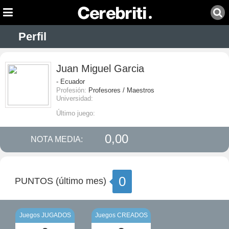
Perfil
Juan Miguel Garcia
- Ecuador
Profesión:
Profesores / Maestros
Universidad:
Último juego:
0,00
NOTA MEDIA:
0
PUNTOS (último mes)
Juegos JUGADOS
Juegos CREADOS