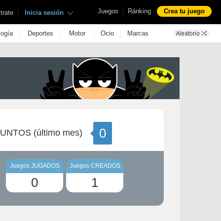
|
Juegos
Ránking
Crea tu juego
|
trate
Inicia sesión
|
|
|
|
logía
Deportes
Motor
Ocio
Marcas
0
UNTOS (último mes)
Juegos JUGADOS
Juegos CREADOS
0
1