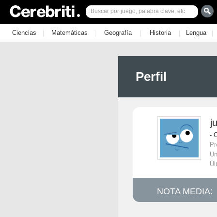
|
|
|
|
|
Ciencias
Matemáticas
Geografía
Historia
Lengua
Perfil
j
- 
Pr
Un
Úl
NOTA MEDIA: