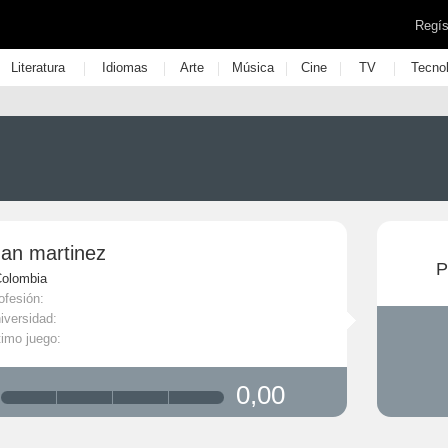
Regís
|
|
|
|
|
|
Literatura
Idiomas
Arte
Música
Cine
TV
Tecno
uan martinez
P
Colombia
ofesión:
iversidad:
timo juego:
0,00