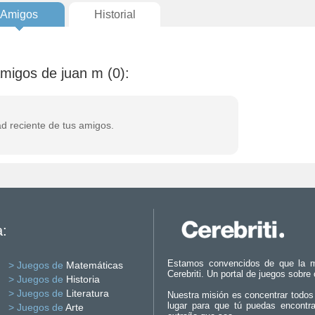
Amigos
Historial
amigos de juan m (0):
ad reciente de tus amigos.
a:
Estamos convencidos de que la m
> Juegos de
Matemáticas
Cerebriti. Un portal de juegos sobre
> Juegos de
Historia
> Juegos de
Literatura
Nuestra misión es concentrar todos
lugar para que tú puedas encontr
> Juegos de
Arte