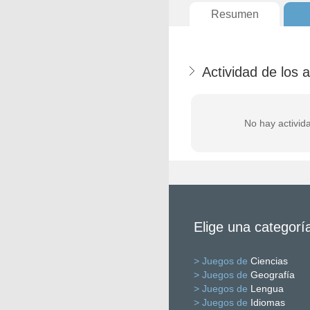
Resumen
Actividad de los 
No hay activid
Elige una categorí
> Juegos de
Ciencias
> Juegos de
Geografía
> Juegos de
Lengua
> Juegos de
Idiomas