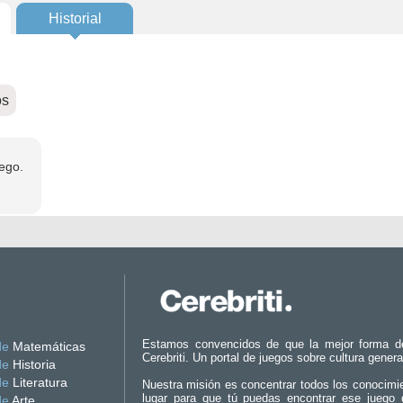
Historial
os
ego.
Estamos convencidos de que la mejor forma d
de
Matemáticas
Cerebriti. Un portal de juegos sobre cultura genera
de
Historia
de
Literatura
Nuestra misión es concentrar todos los conocimi
lugar para que tú puedas encontrar ese juego 
de
Arte