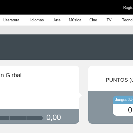
Regís
|
|
|
|
|
|
Literatura
Idiomas
Arte
Música
Cine
TV
Tecno
n Girbal
PUNTOS (ú
Juegos J
0
0,00