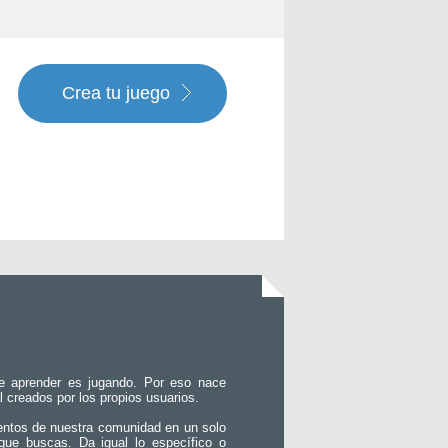
Crea tu juego
e aprender es jugando. Por eso nace
l creados por los propios usuarios.
entos de nuestra comunidad en un solo
que buscas. Da igual lo específico o