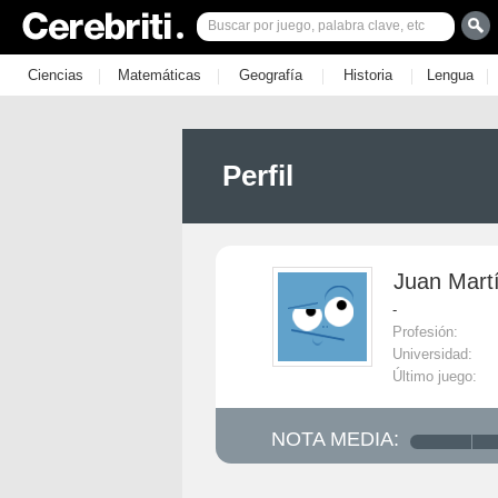
|
|
|
|
|
Ciencias
Matemáticas
Geografía
Historia
Lengua
Perfil
Juan Martí
-
Profesión:
Universidad:
Último juego:
NOTA MEDIA: