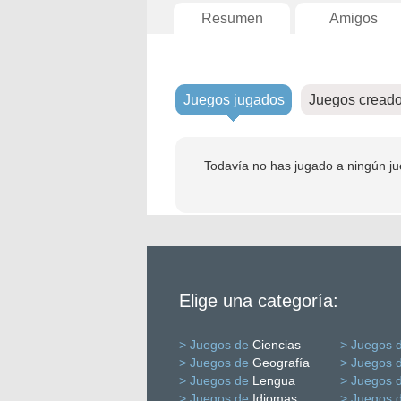
Resumen
Amigos
Juegos jugados
Juegos cread
Todavía no has jugado a ningún ju
Elige una categoría:
> Juegos de
Ciencias
> Juegos 
> Juegos de
Geografía
> Juegos 
> Juegos de
Lengua
> Juegos 
> Juegos de
Idiomas
> Juegos 