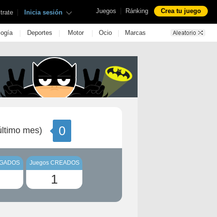
|
Juegos
Ránking
Crea tu juego
|
trate
Inicia sesión
|
|
|
|
logía
Deportes
Motor
Ocio
Marcas
0
ltimo mes)
UGADOS
Juegos CREADOS
1