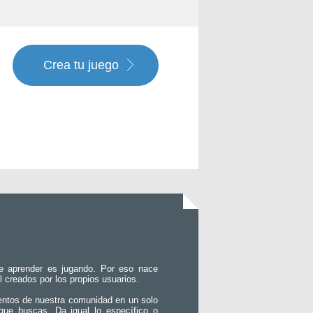
Crea tu juego
e aprender es jugando. Por eso nace
l creados por los propios usuarios.
entos de nuestra comunidad en un solo
que buscas. Da igual lo específico o