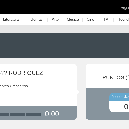
Regís
|
|
|
|
|
|
Literatura
Idiomas
Arte
Música
Cine
TV
Tecno
S?? RODRÍGUEZ
PUNTOS (ú
sores / Maestros
Juegos J
0
0,00