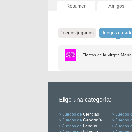
Resumen
Amigos
Juegos jugados
Juegos cread
Fiestas de la Virgen María
Elige una categoría:
> Juegos de
Ciencias
> Juegos 
> Juegos de
Geografía
> Juegos 
> Juegos de
Lengua
> Juegos 
> Juegos de
Idiomas
> Juegos 