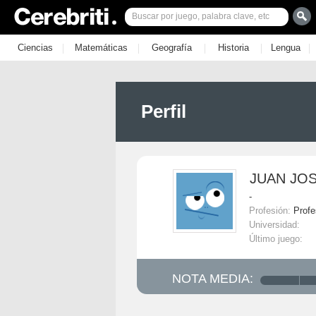
|
|
|
|
|
Ciencias
Matemáticas
Geografía
Historia
Lengua
Perfil
JUAN JO
-
Profesión:
Profe
Universidad:
Último juego:
NOTA MEDIA: