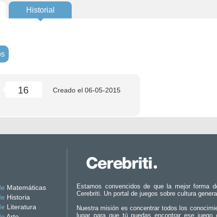
Historial
os
16
Creado el
06-05-2015
Estamos convencidos de que la mejor forma d
de
Matemáticas
Cerebriti. Un portal de juegos sobre cultura genera
de
Historia
de
Literatura
Nuestra misión es concentrar todos los conocimi
lugar para que tú puedas encontrar ese juego 
de
Arte