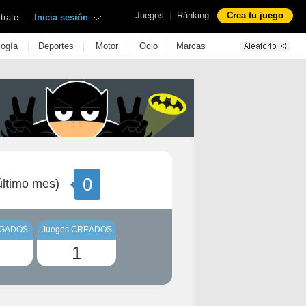
|
Juegos
Ránking
Crea tu juego
|
trate
Inicia sesión
|
|
|
|
logía
Deportes
Motor
Ocio
Marcas
0
ltimo mes)
UGADOS
Juegos CREADOS
1