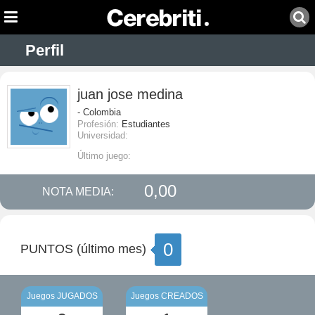
Perfil
juan jose medina
- Colombia
Profesión:
Estudiantes
Universidad:
Último juego:
0,00
NOTA MEDIA:
0
PUNTOS (último mes)
Juegos JUGADOS
Juegos CREADOS