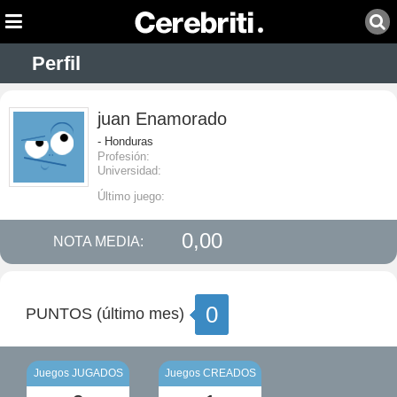
Perfil
juan Enamorado
- Honduras
Profesión:
Universidad:
Último juego:
0,00
NOTA MEDIA:
0
PUNTOS (último mes)
Juegos JUGADOS
Juegos CREADOS