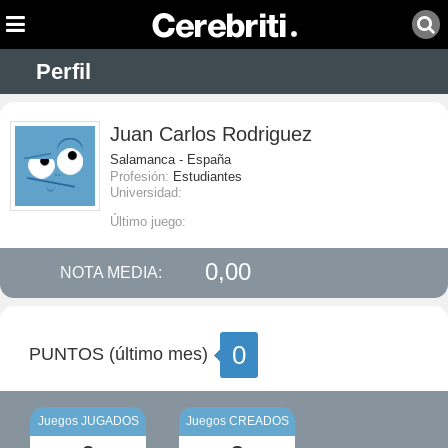
Perfil
Juan Carlos Rodriguez
Salamanca - España
Profesión:
Estudiantes
Universidad:
Último juego:
0,00
NOTA MEDIA:
0
PUNTOS (último mes)
Juegos JUGADOS
Juegos CREADOS