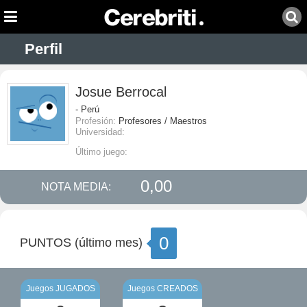
Perfil
Josue Berrocal
- Perú
Profesión:
Profesores / Maestros
Universidad:
Último juego:
0,00
NOTA MEDIA:
0
PUNTOS (último mes)
Juegos JUGADOS
Juegos CREADOS