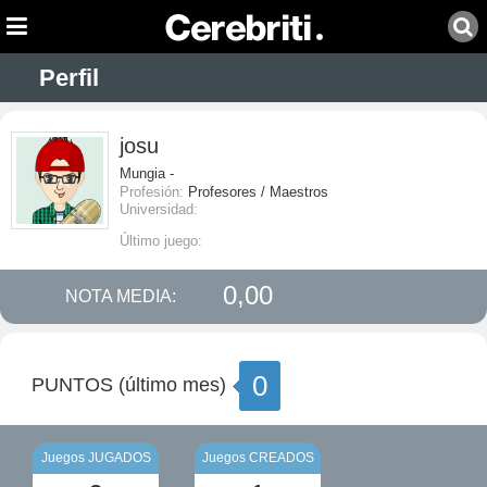
Perfil
josu
Mungia -
Profesión:
Profesores / Maestros
Universidad:
Último juego:
0,00
NOTA MEDIA:
0
PUNTOS (último mes)
Juegos JUGADOS
Juegos CREADOS