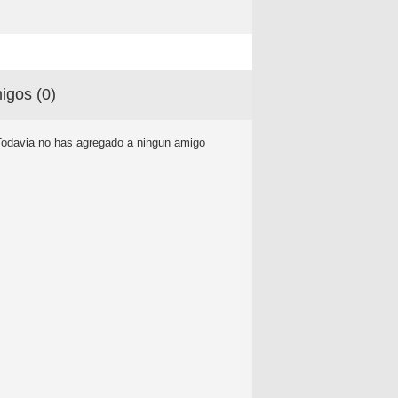
igos (
0
)
Todavia no has agregado a ningun amigo