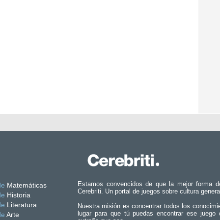
Estamos convencidos de que la mejor forma d
de
Matemáticas
Cerebriti. Un portal de juegos sobre cultura genera
de
Historia
de
Literatura
Nuestra misión es concentrar todos los conocimi
lugar para que tú puedas encontrar ese juego 
de
Arte