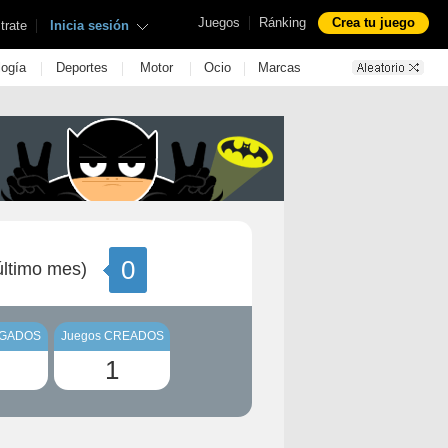
|
Juegos
Ránking
Crea tu juego
|
trate
Inicia sesión
|
|
|
|
logía
Deportes
Motor
Ocio
Marcas
0
ltimo mes)
UGADOS
Juegos CREADOS
1