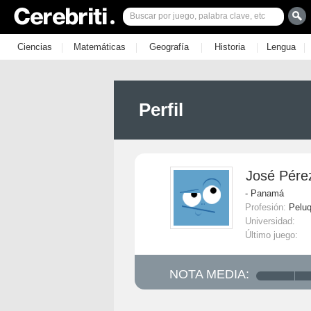
|
|
|
|
|
Ciencias
Matemáticas
Geografía
Historia
Lengua
Perfil
José Pére
- Panamá
Profesión:
Pelu
Universidad:
Último juego:
NOTA MEDIA: