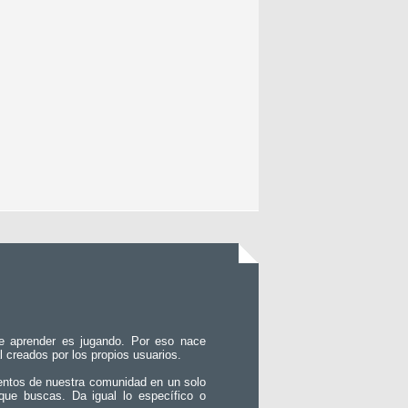
e aprender es jugando. Por eso nace
l creados por los propios usuarios.
entos de nuestra comunidad en un solo
que buscas. Da igual lo específico o