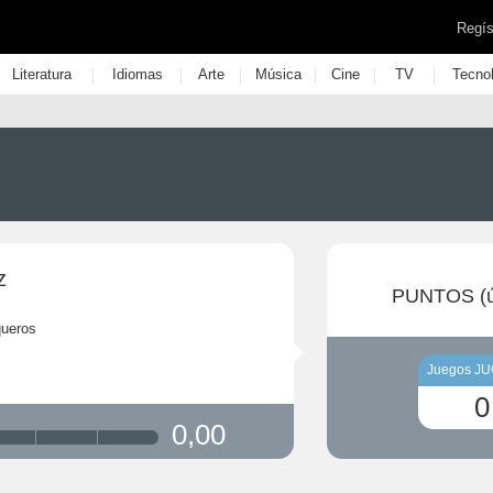
Regís
|
|
|
|
|
|
Literatura
Idiomas
Arte
Música
Cine
TV
Tecno
z
PUNTOS (ú
queros
Juegos J
0
0,00