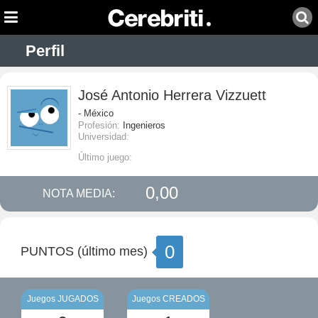
Perfil
José Antonio Herrera Vizzuett
- México
Profesión:
Ingenieros
Universidad:
Último juego:
0,00
NOTA MEDIA:
0
PUNTOS (último mes)
Juegos JUGADOS
Juegos CREADOS