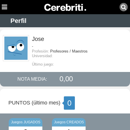
Perfil
Jose
-
Profesión:
Profesores / Maestros
Universidad:
Último juego:
0,00
NOTA MEDIA:
0
PUNTOS (último mes)
Juegos JUGADOS
Juegos CREADOS