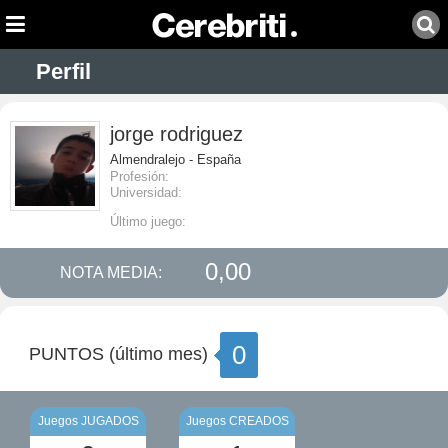
Perfil
jorge rodriguez
Almendralejo - España
Profesión:
Universidad:
Último juego:
0,00
NOTA MEDIA:
0
PUNTOS (último mes)
Juegos JUGADOS
Juegos CREADOS