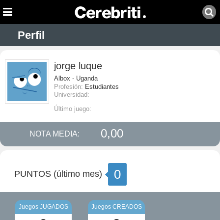
Perfil
jorge luque
Albox - Uganda
Profesión:
Estudiantes
Universidad:
Último juego:
0,00
NOTA MEDIA:
0
PUNTOS (último mes)
Juegos JUGADOS
Juegos CREADOS