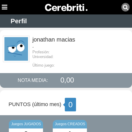
Perfil
jonathan macias
-
Profesión:
Universidad:
Último juego:
0,00
NOTA MEDIA:
0
PUNTOS (último mes)
Juegos JUGADOS
Juegos CREADOS