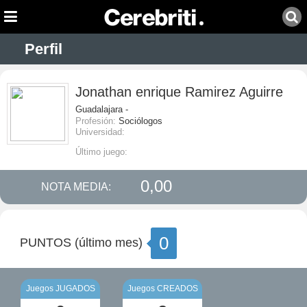
Perfil
Jonathan enrique Ramirez Aguirre
Guadalajara -
Profesión:
Sociólogos
Universidad:
Último juego:
0,00
NOTA MEDIA:
0
PUNTOS (último mes)
Juegos JUGADOS
Juegos CREADOS