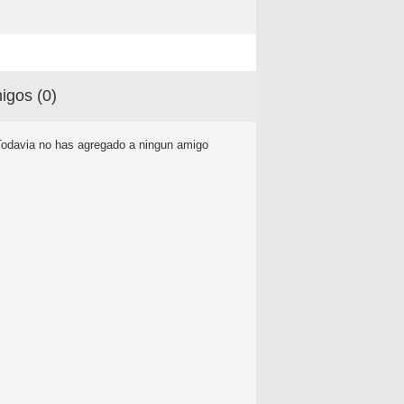
igos (
0
)
Todavia no has agregado a ningun amigo