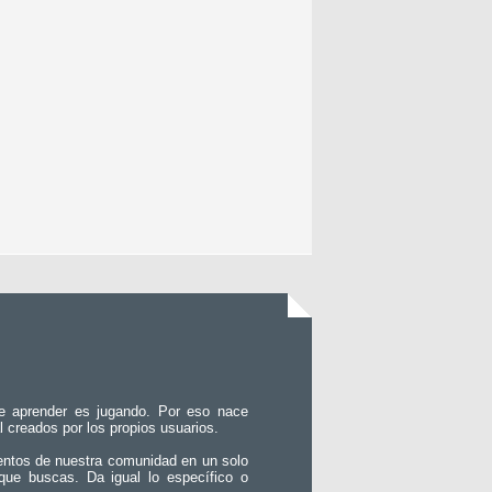
e aprender es jugando. Por eso nace
l creados por los propios usuarios.
entos de nuestra comunidad en un solo
que buscas. Da igual lo específico o