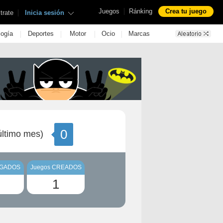
|
Juegos
Ránking
Crea tu juego
|
trate
Inicia sesión
|
|
|
|
logía
Deportes
Motor
Ocio
Marcas
0
ltimo mes)
UGADOS
Juegos CREADOS
1