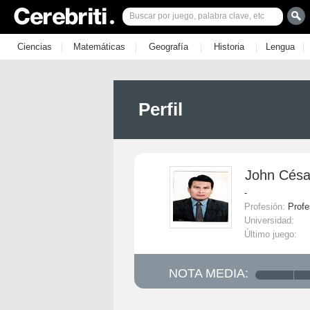
|
|
|
|
|
Ciencias
Matemáticas
Geografía
Historia
Lengua
Perfil
John Césa
-
Profesión:
Profe
Universidad:
Último juego:
NOTA MEDIA: