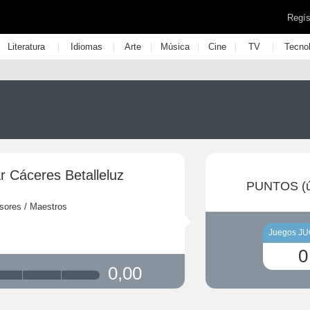
Regís
|
|
|
|
|
|
Literatura
Idiomas
Arte
Música
Cine
TV
Tecno
r Cáceres Betalleluz
PUNTOS (ú
sores / Maestros
Juegos J
0
0,00