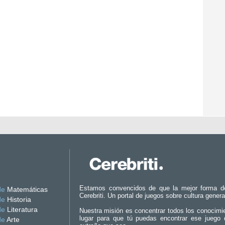
Estamos convencidos de que la mejor forma d
de
Matemáticas
Cerebriti. Un portal de juegos sobre cultura genera
de
Historia
de
Literatura
Nuestra misión es concentrar todos los conocimi
lugar para que tú puedas encontrar ese juego 
de
Arte