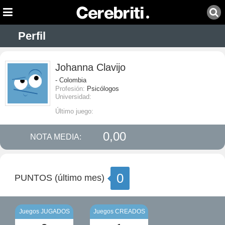
Perfil
Johanna Clavijo
- Colombia
Profesión:
Psicólogos
Universidad:
Último juego:
0,00
NOTA MEDIA:
0
PUNTOS (último mes)
Juegos JUGADOS
Juegos CREADOS