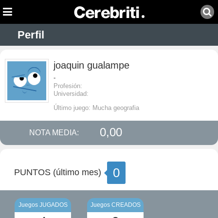
Perfil
joaquin gualampe
-
Profesión:
Universidad:
Último juego: Mucha geografia
0,00
NOTA MEDIA:
0
PUNTOS (último mes)
Juegos JUGADOS
Juegos CREADOS