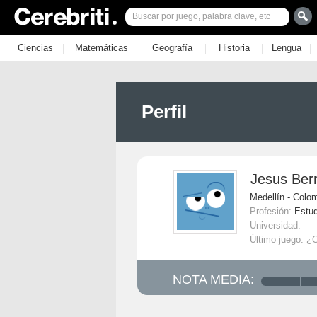
|
|
|
|
|
Ciencias
Matemáticas
Geografía
Historia
Lengua
Perfil
Jesus Ber
Medellín - Colo
Profesión:
Estud
Universidad:
Último juego: ¿
NOTA MEDIA: