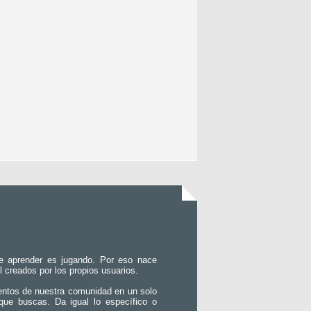
e aprender es jugando. Por eso nace
l creados por los propios usuarios.
entos de nuestra comunidad en un solo
que buscas. Da igual lo específico o