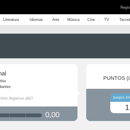
Regís
|
|
|
|
|
|
Literatura
Idiomas
Arte
Música
Cine
TV
Tecno
nal
PUNTOS (ú
mbia
iantes
Juegos J
Cómo llegamos allá?
1
0,00