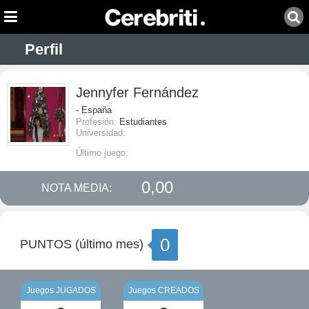
Perfil
Jennyfer Fernández
- España
Profesión:
Estudiantes
Universidad:
Último juego:
0,00
NOTA MEDIA:
0
PUNTOS (último mes)
Juegos JUGADOS
Juegos CREADOS