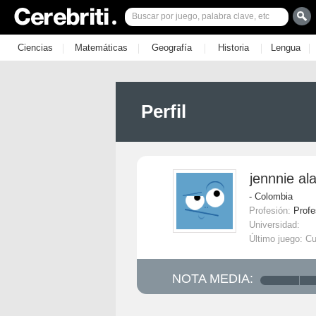
|
|
|
|
|
Ciencias
Matemáticas
Geografía
Historia
Lengua
Perfil
jennnie al
- Colombia
Profesión:
Profe
Universidad:
Último juego: C
NOTA MEDIA: