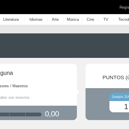
Regís
|
|
|
|
|
|
Literatura
Idiomas
Arte
Música
Cine
TV
Tecno
aguna
PUNTOS (ú
sores / Maestros
Juegos J
uáles son insectos
1
0,00