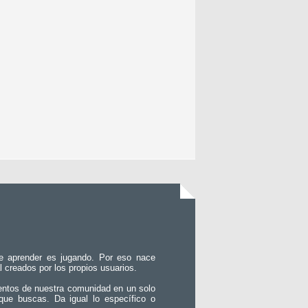
e aprender es jugando. Por eso nace
l creados por los propios usuarios.
entos de nuestra comunidad en un solo
que buscas. Da igual lo específico o