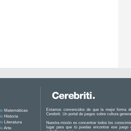
Estamos convencidos de que la mejor forma d
de
Matemáticas
Cerebriti. Un portal de juegos sobre cultura genera
de
Historia
de
Literatura
Nuestra misión es concentrar todos los conocimi
lugar para que tú puedas encontrar ese juego 
de
Arte