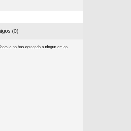
igos (
0
)
Todavia no has agregado a ningun amigo