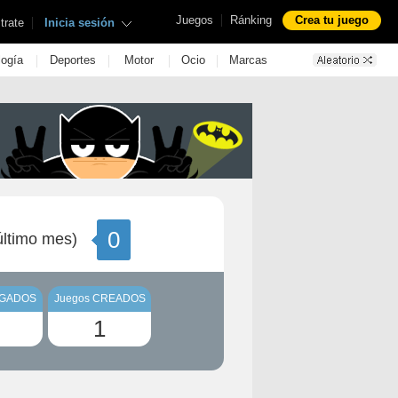
|
Juegos
Ránking
Crea tu juego
|
trate
Inicia sesión
|
|
|
|
logía
Deportes
Motor
Ocio
Marcas
0
ltimo mes)
UGADOS
Juegos CREADOS
1