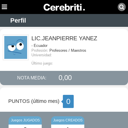
Perfil
LIC.JEANPIERRE YANEZ
- Ecuador
Profesión:
Profesores / Maestros
Universidad:
Último juego:
0,00
NOTA MEDIA:
0
PUNTOS (último mes)
Juegos JUGADOS
Juegos CREADOS