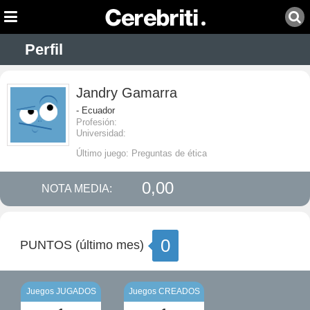
Perfil
Jandry Gamarra
- Ecuador
Profesión:
Universidad:
Último juego: Preguntas de ética
0,00
NOTA MEDIA:
0
PUNTOS (último mes)
Juegos JUGADOS
Juegos CREADOS