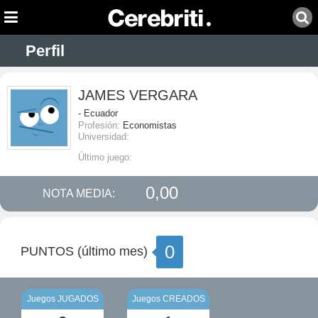
Perfil
JAMES VERGARA
- Ecuador
Profesión:
Economistas
Universidad:
Último juego:
0,00
NOTA MEDIA:
0
PUNTOS (último mes)
Juegos JUGADOS
Juegos CREADOS