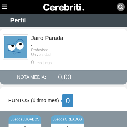
Perfil
Jairo Parada
-
Profesión:
Universidad:
Último juego:
0,00
NOTA MEDIA:
0
PUNTOS (último mes)
Juegos JUGADOS
Juegos CREADOS