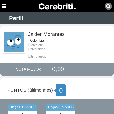
Perfil
Jaider Morantes
- Colombia
Profesión:
Universidad:
Último juego:
0,00
NOTA MEDIA:
0
PUNTOS (último mes)
Juegos JUGADOS
Juegos CREADOS