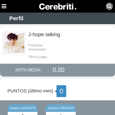
Perfil
J-hope taiking
-
Profesión:
Universidad:
Último juego:
0,00
NOTA MEDIA:
0
PUNTOS (último mes)
Juegos JUGADOS
Juegos CREADOS