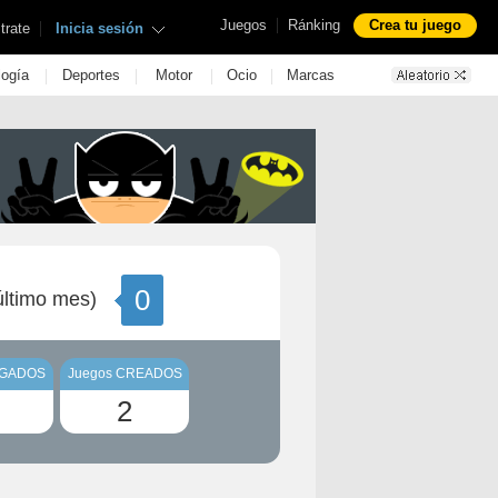
|
Juegos
Ránking
Crea tu juego
|
trate
Inicia sesión
|
|
|
|
logía
Deportes
Motor
Ocio
Marcas
0
ltimo mes)
UGADOS
Juegos CREADOS
2