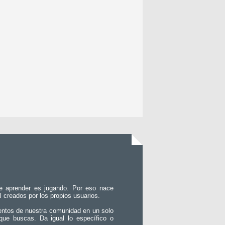
e aprender es jugando. Por eso nace
l creados por los propios usuarios.
entos de nuestra comunidad en un solo
que buscas. Da igual lo específico o