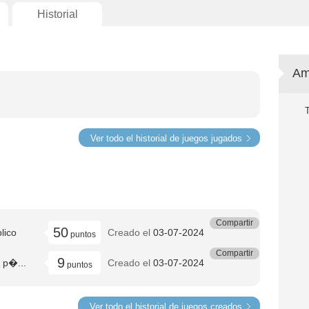
Historial
Am
Ver todo el historial de juegos jugados
Compartir
50
lico
Creado el
03-07-2024
puntos
Compartir
9
 p�...
Creado el
03-07-2024
puntos
Ver todo el historial de juegos creados