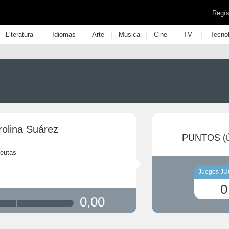
Regís
|
|
|
|
|
|
Literatura
Idiomas
Arte
Música
Cine
TV
Tecno
rolina Suárez
PUNTOS (ú
eutas
Juegos J
0
0,00