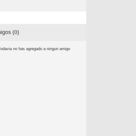
igos (
0
)
Todavia no has agregado a ningun amigo