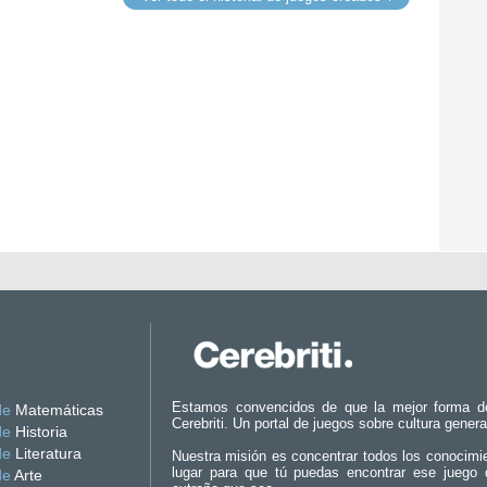
Estamos convencidos de que la mejor forma d
de
Matemáticas
Cerebriti. Un portal de juegos sobre cultura genera
de
Historia
de
Literatura
Nuestra misión es concentrar todos los conocimi
lugar para que tú puedas encontrar ese juego 
de
Arte