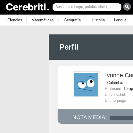
|
|
|
|
|
Ciencias
Matemáticas
Geografía
Historia
Lengua
Perfil
Ivonne Ca
- Colombia
Profesión:
Terap
Universidad:
Último juego:
NOTA MEDIA: