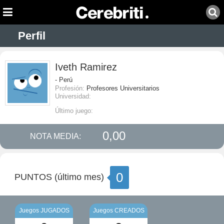
Perfil
Iveth Ramirez
- Perú
Profesión:
Profesores Universitarios
Universidad:
Último juego:
0,00
NOTA MEDIA:
0
PUNTOS (último mes)
Juegos JUGADOS
Juegos CREADOS