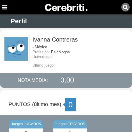
Perfil
Ivanna Contreras
- México
Profesión:
Psicólogos
Universidad:
Último juego:
0,00
NOTA MEDIA:
0
PUNTOS (último mes)
Juegos JUGADOS
Juegos CREADOS