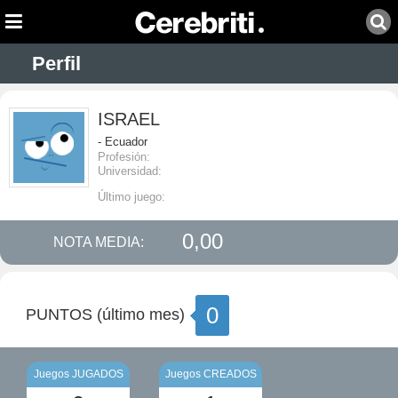
Perfil
ISRAEL
- Ecuador
Profesión:
Universidad:
Último juego:
0,00
NOTA MEDIA:
0
PUNTOS (último mes)
Juegos JUGADOS
Juegos CREADOS