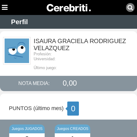
Perfil
ISAURA GRACIELA RODRIGUEZ
VELAZQUEZ
-
Profesión:
Universidad:
Último juego:
0,00
NOTA MEDIA:
0
PUNTOS (último mes)
Juegos JUGADOS
Juegos CREADOS