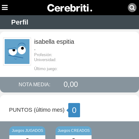
Perfil
isabella espitia
-
Profesión:
Universidad:
Último juego:
0,00
NOTA MEDIA:
0
PUNTOS (último mes)
Juegos JUGADOS
Juegos CREADOS