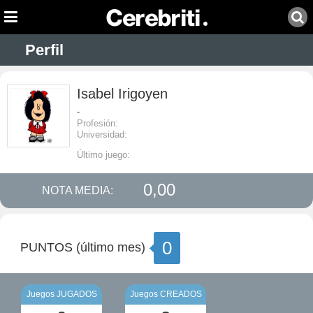
Perfil
Isabel Irigoyen
-
Profesión:
Universidad:
Último juego:
0,00
NOTA MEDIA:
0
PUNTOS (último mes)
Juegos JUGADOS
Juegos CREADOS