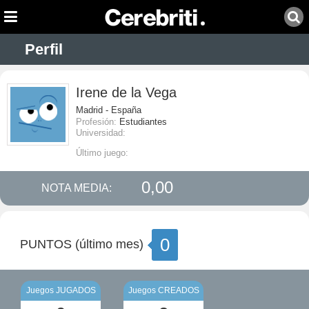
Perfil
Irene de la Vega
Madrid - España
Profesión:
Estudiantes
Universidad:
Último juego:
0,00
NOTA MEDIA:
0
PUNTOS (último mes)
Juegos JUGADOS
Juegos CREADOS