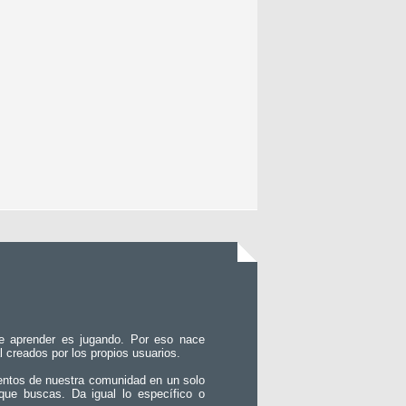
e aprender es jugando. Por eso nace
l creados por los propios usuarios.
entos de nuestra comunidad en un solo
que buscas. Da igual lo específico o