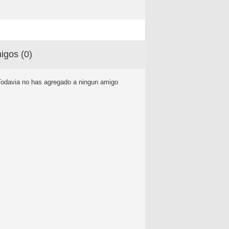
igos (
0
)
Todavia no has agregado a ningun amigo