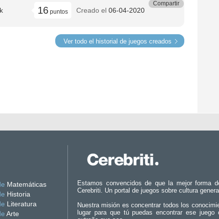
Compartir
16
k
Creado el
06-04-2020
puntos
Ver todo el historial de juegos creados
Estamos convencidos de que la mejor forma d
de
Matemáticas
Cerebriti. Un portal de juegos sobre cultura genera
de
Historia
de
Literatura
Nuestra misión es concentrar todos los conocimi
lugar para que tú puedas encontrar ese juego 
de
Arte