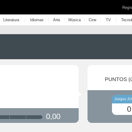
Regís
|
|
|
|
|
|
Literatura
Idiomas
Arte
Música
Cine
TV
Tecno
PUNTOS (ú
Juegos J
0
0,00