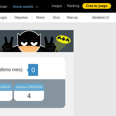
|
Juegos
Ránking
Crea tu juego
|
trate
Inicia sesión
|
|
|
|
logía
Deportes
Motor
Ocio
Marcas
0
ltimo mes)
UGADOS
Juegos CREADOS
4