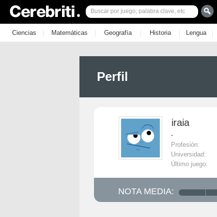
|
|
|
|
|
Ciencias
Matemáticas
Geografía
Historia
Lengua
Perfil
iraia
-
Profesión:
Universidad:
Último juego:
NOTA MEDIA: